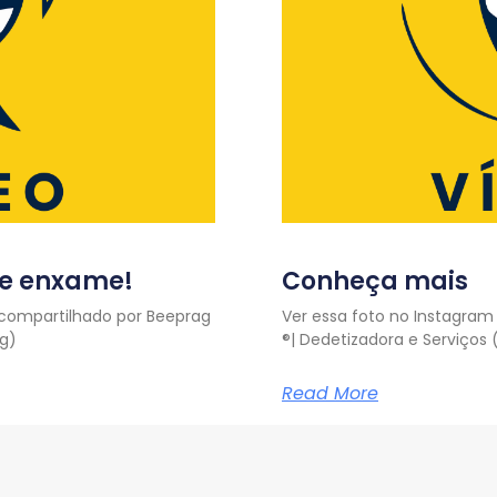
sse enxame!
Conheça mais
 compartilhado por Beeprag
Ver essa foto no Instagra
ag)
®️| Dedetizadora e Serviço
Read More