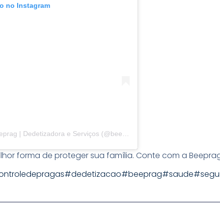
to no Instagram
Uma publicação compartilhada por Beeprag | Dedetizadora e Serviços (@beeprag)
lhor forma de proteger sua família. Conte com a Beeprag
ontroledepragas
#dedetizacao
#beeprag
#saude
#segu