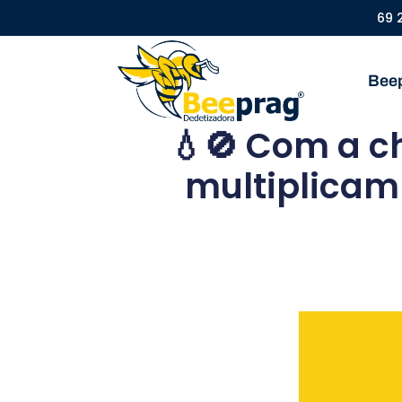
69 
Bee
💧🚫 Com a c
multiplicam