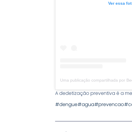
Ver essa fo
A dedetização preventiva é a me
#dengue
#agua
#prevencao
#c